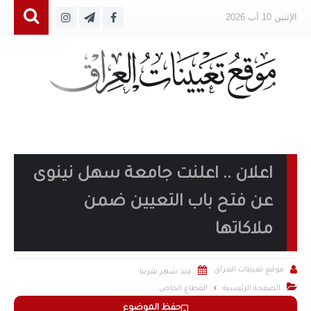
الإثنين 10 آب 2026
اعلان .. اعلنت جامعة سهل نينوى
عن فتح باب التعيين ضمن
ملاكاتها


موقع تعيينات العراق
منذ شهر تقريبا

الصفحة الرئيسية
القطاع الخاص
حفظ الموضوع