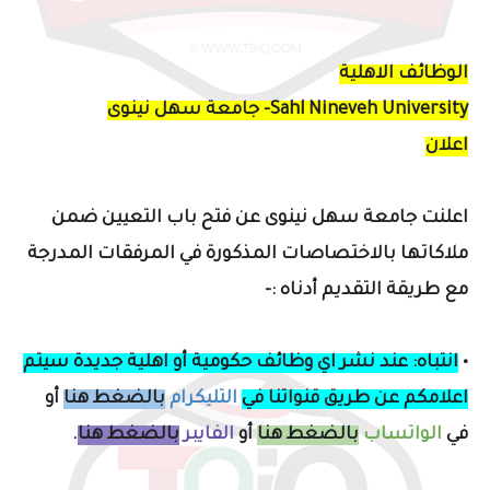
الوظائف الاهلية
Sahl Nineveh University- جامعة سهل نينوى
اعلان
اعلنت
جامعة سهل نينوى عن فتح باب التعيين ضمن
ملاكاتها بالاختصاصات المذكورة في المرفقات المدرجة
مع طريقة التقديم
أ
دناه :-
•
انتباه: عند نشر اي وظائف حكومية أو اهلية جديدة سيتم
اعلامكم
عن طريق قنواتنا في
التليكرام
بالضغط هنا
أو
في
الواتساب
بالضغط هنا
أو
الفايبر
بالضغط هنا
.