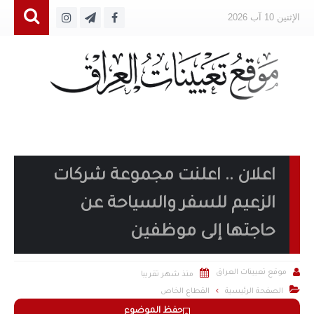
الإثنين 10 آب 2026
اعلان .. اعلنت مجموعة شركات
الزعيم للسفر والسياحة عن
حاجتها إلى موظفين


موقع تعيينات العراق
منذ شهر تقريبا

الصفحة الرئيسية
القطاع الخاص
حفظ الموضوع