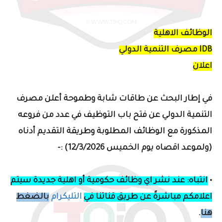
الوظائف الاهلية
IDB مصرف التنمية الدولي
اعلان
في إطار ال
بحث عن طاقات شابة وطموحة أ
علن مصرف
التنمية الدولي عن فتح باب التوظيف في عدد من فروعه
المذكورة مع الوظائف المطلوبة
وطريقة التقديم
أدناه
(ولموعد اقصاه يوم الخميس 12/3/2026) :-
•
انتباه: عند نشر اي وظائف حكومية أو اهلية جديدة سيتم
اعلامكم مباشرةً عن طريق قناتنا في
التليكرام
بالضغط
هنا
.