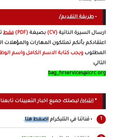
•
طريقة التقديم/
ارسال السيرة الذاتية
(CV)
بصيغة
(PDF)
فقط
تح
اعتقادكم بأنكم تمتلكون المهارات والمؤهلات ال
المطلوب
ويجب كتابة الاسم الكامل واسم الوظ
التالي:
bag_hrservices@icrc.org
*
انتباه/
ليصلك جميع اخبار التعيينات تابعنا عل
• قناتنا في التليكرام
اضغط هنا
.