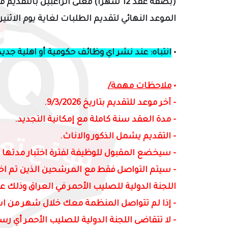
(بصفة عقد
12 شهراً
) فعلى الراغبين بالتقديم ق
الموعد النهائي لتقديم الطلبات لغاية يوم الاثنين 9/3/2026) :
•
انتباه: عند نشر اي وظائف حكومية أو اهلية جدي
•
ملاحظات مهمة/
- آخر موعد للتقديم بتاريخ 9/3/2026.
-
مدة العقد سنة كاملة مع إمكانية التجديد.
- التقديم يشمل الذكور والاناث.
- سيخضع المقبول للوظيفة لفترة اختبار مدتها ث
-
سيتم التواصل فقط مع المرشحين الذين تم اختي
اللجنة الدولية للصليب الأحمر في العراق وذلك عبر
- إذا لم تتواصل المنظمة معك خلال شهر من است
-
لا تتقاضى اللجنة الدولية للصليب الأحمر أي ر