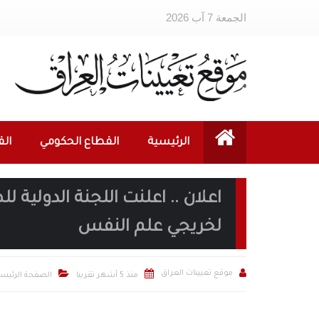
الجمعة 7 آب 2026
الرئيسية
القطاع الحكومي
ال
اعلان .. اعلنت اللجنة الدولية
لخريجي علم النفس



موقع تعيينات العراق
منذ 5 أشهر تقريبا
الصفحة الرئيسي