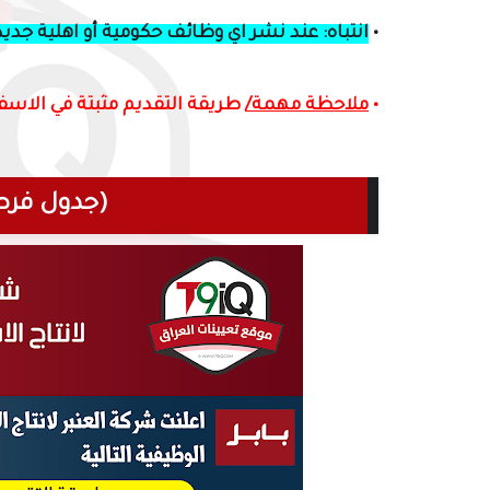
•
انتباه: عند نشر اي وظائف حكومية أو اهلية جدي
•
ملاحظة مهمة/
طريقة التقديم مثبتة في الاسف
(جدول فرص