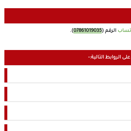
تساب
الرقم (
07861019035
).
ى الروابط التالية:-