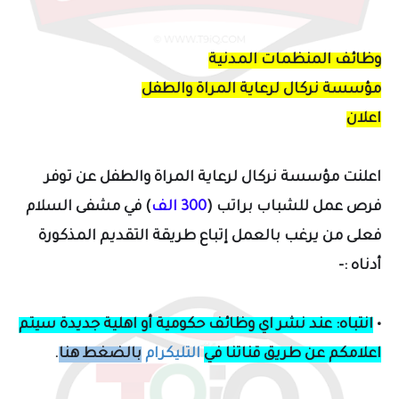
وظائف المنظمات المدنية
مؤسسة نركال لرعاية المراة والطفل
اعلان
اعلنت
مؤسسة نركال لرعاية المراة والطفل عن توفر
فرص عمل للشباب براتب
(
300 الف
)
في مشفى السلام
فعلى من يرغب بالعمل إتباع طريقة التقديم المذكورة
أدناه
:-
•
انتباه: عند نشر اي وظائف حكومية أو اهلية جديدة سيتم
اعلامكم عن طريق قناتنا في
التليكرام
بالضغط هنا
.