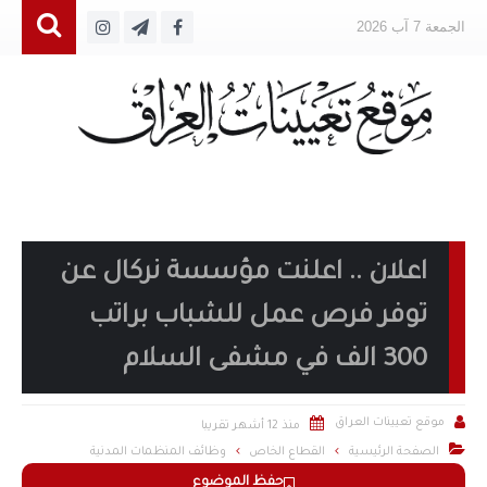
الجمعة 7 آب 2026
اعلان .. اعلنت مؤسسة نركال عن
توفر فرص عمل للشباب براتب
300 الف في مشفى السلام


موقع تعيينات العراق
منذ 12 أشهر تقريبا

الصفحة الرئيسية
القطاع الخاص
وظائف المنظمات المدنية
حفظ الموضوع