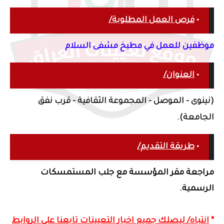
•
فرص العمل المطلوبة/
موظفين للعمل في مطبخ مشفى السلام
•
العنوان/
(نينوى - الموصل -
المجموعة الثقافية - قرب نفق
الجامعة
).
•
طريقة التقديم/
مراجعة مقر المؤسسة مع جلب المستمسكات
الرسمية.
*
انتباه/ ليصلك جميع اخبار التعيينات تابعنا على الروابط