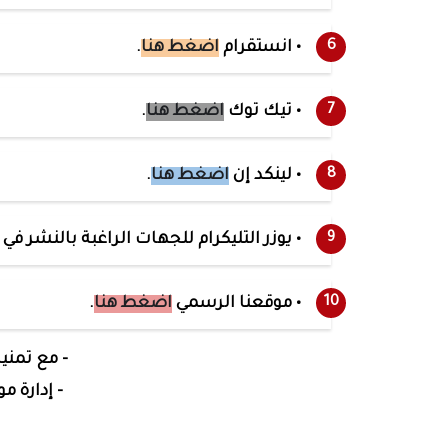
• انستقرام
اضغط هنا
.
• تيك توك
اضغط هنا
.
• لينكد إن
اضغط هنا
.
• يوزر التليكرام للجهات الراغبة بالنشر في
• موقعنا الرسمي
اضغط هنا
.
- مع تمنيا
- إدارة م