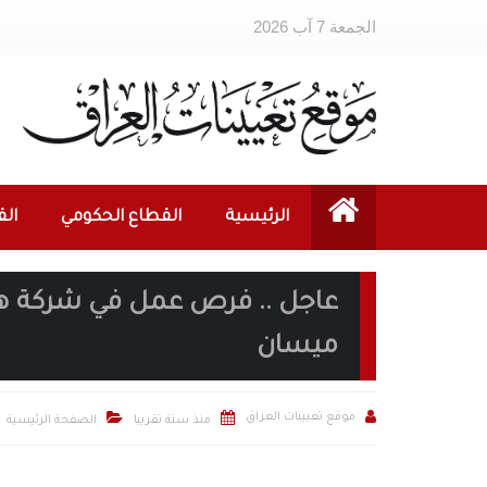
الجمعة 7 آب 2026
الرئيسية
القطاع الحكومي
ال
عاجل .. فرص عمل في شركة ها
ميسان



موقع تعيينات العراق
منذ سنة تقريبا
الصفحة الرئيسية