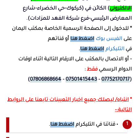
الالكتروني
) الكائن في (
كركوك-حي الخضراء-شارع
المعارض الرئيسي-فرع شركة الفهد للمزادات
).
* للدخول إلى الصفحة الرسمية الخاصة بمكتب اليمان
على
الفيس بوك
اضغط هنا
أو قناتهم
في
التليكرام
اضغط هنا
.
- أو الاتصال بالمكتب على الارقام التالية اثناء اوقات
الدوام الرسمي
فقط
:
)
07806868664
-
07501415443
-
07752170717
(
*
انتباه/ ليصلك جميع اخبار التعيينات تابعنا على الروابط
التالية:-
• قناتنا في التليكرام
اضغط هنا
.