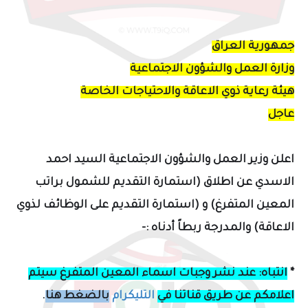
جمهورية العراق
وزارة العمل والشؤون الاجتماعية
هيئة رعاية ذوي الاعاقة والاحتياجات الخاصة
عاجل
اعلن وزير العمل والشؤون الاجتماعية السيد احمد
الاسدي
عن اطلاق (استمارة التقديم للشمول براتب
المعين المتفرغ) و (استمارة التقديم على الوظائف لذوي
الاعاقة) و
المدرجة ربطاً أدناه :-
*
انتباه: عند نشر وجبات اسماء المعين المتفرغ سيتم
اعلامكم عن طريق قناتنا في
التليكرام
بالضغط هنا
.