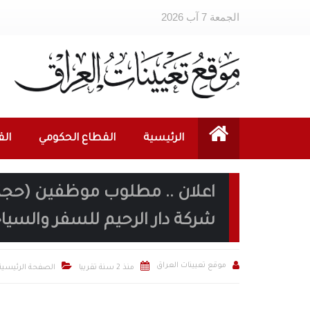
الجمعة 7 آب 2026
الرئيسية
القطاع الحكومي
ال
اعلان .. مطلوب موظفين (حجز 
شركة دار الرحيم للسفر والسيا



موقع تعيينات العراق
منذ 2 سنة تقريبا
الصفحة الرئيسية