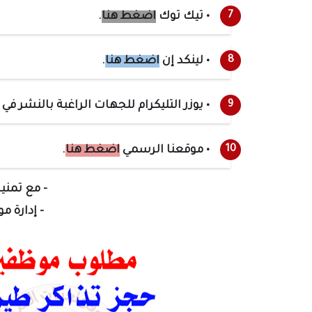
• تيك توك
اضغط هنا
.
• لينكد إن
اضغط هنا
.
• يوزر التليكرام للجهات الراغبة بالنشر في
• موقعنا الرسمي
اضغط هنا
.
- مع تمنيا
- إدارة م