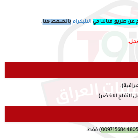
 عن طريق قناتنا في
التليكرام
بالضغط هنا
.
عمل.
عراقية).
ل التفاح الاخضر).
9715684480
00
) فقط.