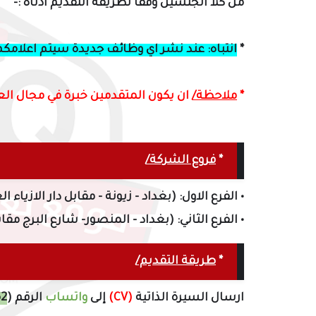
من كلا الجنسين
وفقاً
لطريقة التقديم أدناه :-
*
انتباه: عند نشر اي وظائف جديدة سيتم اعلامكم
*
ملاحظة/
ان يكون المتقدمين خبرة في مجال ال
*
فروع الشركة/
•
الفرع الاول: (بغداد - زيونة - مقابل دار الازياء ال
• الفرع الثاني: (بغداد -
المنصور- شارع البرج مقاب
*
طريقة التقديم/
ارسال السيرة الذاتية
(CV)
إلى
واتساب
الرقم (
52