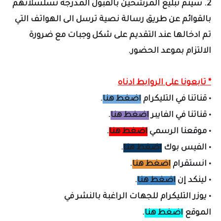
2. سيتم تبليغ المرشحين بالقبول المدرجة تسلسلاتهم
بالقوائم عن طريق رسالة نصية ترسل الى الهواتف التي
تم ادخالها عند التقديم على شكل وجبات مع ضرورة
الالتزام بموعد الحضور.
* تابعونا على الروابط ادناه
•
قناتنا في التليكرام
اضغط هنا
.
•
قناتنا في الفايبر
اضغط هنا
.
•
موقعنا الرسمي
اضغط هنا
.
•
الفيس بوك
اضغط هنا
.
•
انستقرام
اضغط هنا
.
•
لينكد إن
اضغط هنا
.
•
يوزر التليكرام لل
جهات الراغبة بالنشر في
الموقع
اضغط هنا
.