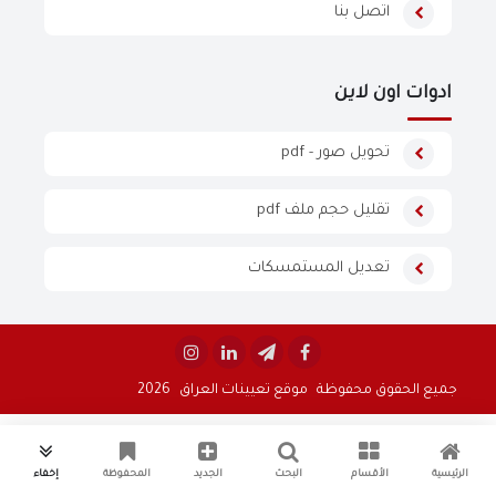
اتصل بنا
ادوات اون لاين
تحويل صور - pdf
تقليل حجم ملف pdf
تعديل المستمسكات


جميع الحقوق محفوظة
موقع تعيينات العراق
2026
الرئيسية
الأقسام
البحث
الجديد
المحفوظة
إخفاء