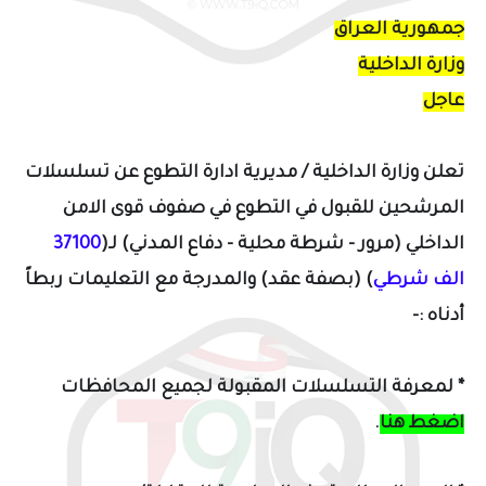
جمهورية العراق
وزارة الداخلية
عاجل
تعلن وزارة الداخلية / مديرية ادارة التطوع عن تسلسلات
المرشحين للقبول في
التطوع في صفوف قوى الامن
الداخلي
(مرور - شرطة محلية - دفاع المدني)
لـ(
37100
الف شرطي
) (بصفة عقد) و
المدرجة مع التعليمات ربطاً
أدناه
:-
* لمعرفة التسلسلات المقبولة لجميع المحافظات
اضغط هنا
.