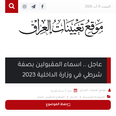
السبت 8 آب 2026
عاجل .. اسماء المقبولين بصفة
شرطي في وزارة الداخلية 2023


موقع تعيينات العراق
منذ 3 سنة تقريبا

الصفحة الرئيسية
الاخبار
القطاع الحكومي العام
حفظ الموضوع