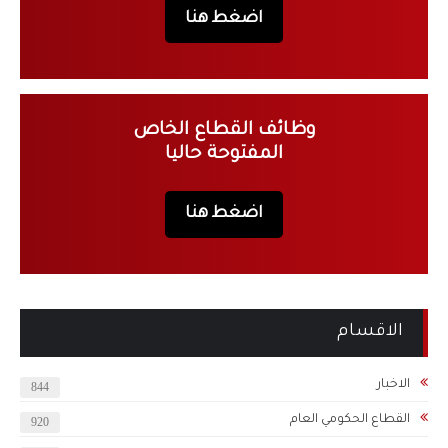
اضغط هنا
وظائف القطاع الخاص
المفتوحة حاليا
اضغط هنا
الاقسام
الاخبار
844
القطاع الحكومي العام
920