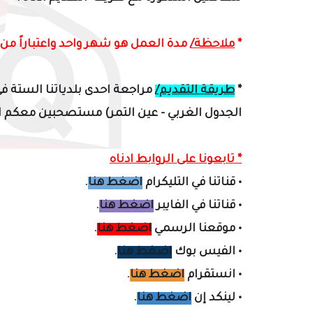
*
ملاحظة/
مدة العمل هو شهر واحد
واعتباراً من يوم 8/8/2023
*
طريقة التقديم/
مراجعة ا
حدى بلدياتنا الستة في
الجدول الغربي - عين التمر) مستصحبين معكم 
* تابعونا على الروابط ادناه
•
قناتنا في التليكرام
اضغط هنا
.
•
قناتنا في الفايبر
اضغط هنا
.
•
موقعنا الرسمي
اضغط هنا
.
•
الفيس بوك
اضغط هنا
.
•
انستقرام
اضغط هنا
.
•
لينكد إن
اضغط هنا
.