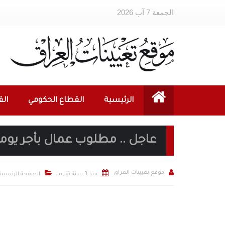
الجمعة 7 آب 2026
الرئيسية
القطاع الحكومي
ال
عاجل .. مطلوب عمال بأجر يومي (15 الف دينار يوم



موقع تعيينات العراق
منذ 3 سنة تقريبا
الصفحة الرئيسية