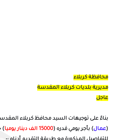
محافظة كربلاء
مديرية بلديات كربلاء المقدسة
عاجل
بناءً على توجيهات السيد محافظ كربلاء المقدس
(
عمال
)
بأجر يومي قدره (
15000 الف دينار يوميا
)
خ
للتفاصيل المذكورة مع طريقة التقديم أدناه :-