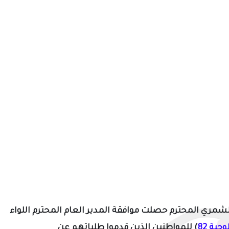
الشمري المحترم حصلت موافقة المدير العام المحترم
اللواء
لوجبة
82
) للمواطنين الذين قدموا طلباتهم عن