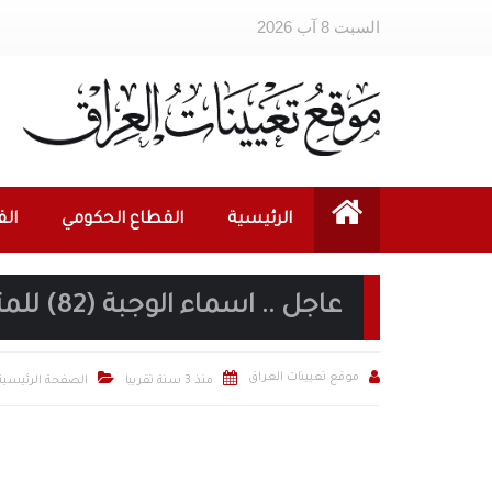
السبت 8 آب 2026
الرئيسية
القطاع الحكومي
ال
عاجل .. اسماء الوجبة (82) للمتقدمين على (نقل النفوس)



موقع تعيينات العراق
منذ 3 سنة تقريبا
الصفحة الرئيسية