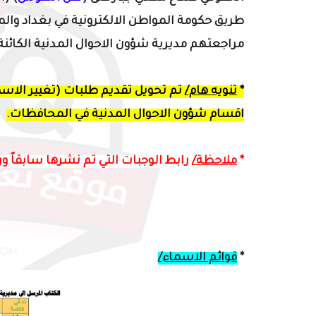
طريق حكومة المواطن الالكترونية
في بغداد والم
مراجعتهم مديرية شؤون الاحوال المدنية الكائن
*
تنويه هام/
تم
تحويل تقديم طلبات
(تغيير الاس
اقسام شؤون الاحوال المدنية في المحافظات.
*
ملاحظة/
رابط الوجبات التي تم نشرها سابقاً و
*
قوائم الاسماء/