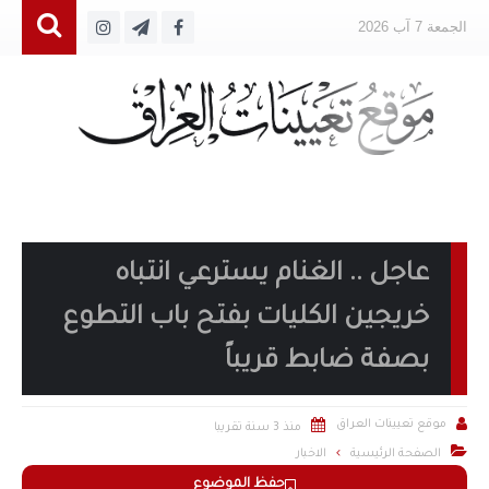
الجمعة 7 آب 2026
عاجل .. الغنام يسترعي انتباه
خريجين الكليات بفتح باب التطوع
بصفة ضابط قريباً


موقع تعيينات العراق
منذ 3 سنة تقريبا

الصفحة الرئيسية
الاخبار
حفظ الموضوع