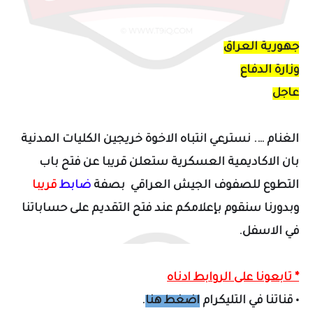
جهورية العراق
وزارة الدفاع
عاجل
الغنام …. نسترعي انتباه الاخوة خريجين الكليات المدنية
بان الاكاديمية العسكرية ستعلن قريبا عن فتح باب
التطوع للصفوف الجيش العراقي بصفة
ضابط
قريبا
وبدورنا سنقوم بإعلامكم عند فتح التقديم على حساباتنا
في الاسفل.
* تابعونا على الروابط ادناه
•
قناتنا في التليكرام
اضغط هنا
.