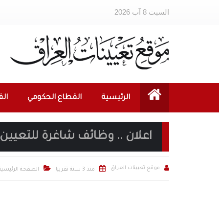
السبت 8 آب 2026
الرئيسية
القطاع الحكومي
ال
اعلان .. وظائف شاغرة للتعيي



موقع تعيينات العراق
منذ 3 سنة تقريبا
الصفحة الرئيسية