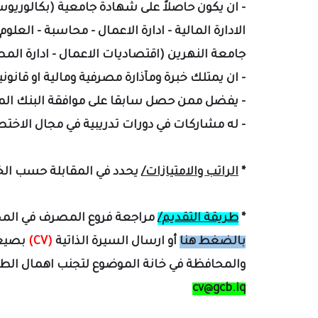
- ان يكون حاصلاً على شهادة جامعية (بكالوريوس)
الادارة المالية - ادارة الاعمال - محاسبة - العل
جامعة النهرين (اقتصاديات الاعمال - ادارة المصا
- ان يمتلك خبرة ومآذارة مصرفية ومالية او قانونية لا تق
- يفضل ممن حصل سابقا على موافقة البنك المر
- له مشاركات في دورات تدريبية في مجال الاخ
*
الراتب والامتيازات/
يحدد في المقابلة حسب الخ
*
طريقة التقديم/
مراجعة فروع المصرف في الم
بالضغط هنا
أو ارسال السيرة الذاتية
(CV)
بصيغ
والمحافظة في خانة الموضوع لتجنب اهمال الطلب 
cv@gcb.iq