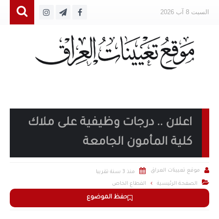
السبت 8 آب 2026
اعلان .. درجات وظيفية على ملاك
كلية المأمون الجامعة


موقع تعيينات العراق
منذ 3 سنة تقريبا

الصفحة الرئيسية
القطاع الخاص
حفظ الموضوع