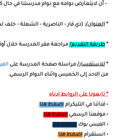
- أن لايتعارض دوامه مع دوام مدرستنا في حال ك
*
العنوان/
: (ذي قار - الناصرية - الشعلة - خلف 
*
طريقة التقديم/
مراجعة مقر المدرسة خلال أوق
*
للاستفسار/
مراسلة صفحة المدرسة على
الف
من الاحد إلى الخميس واثناء الدوام الرسمي.
* تابعونا على الروابط ادناه
•
قناتنا في التليكرام
اضغط هنا
.
•
موقعنا الرسمي
اضغط هنا
.
•
الفيس بوك
اضغط هنا
.
•
انستقرام
اضغط هنا
.