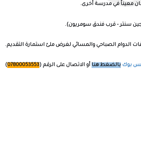
ان معيناً في مدرسة أخرى.
لجين سنتر - قرب فندق سومريون).
ات الدوام الصباحي والمسائي لغرض ملئ استمارة التقديم.
يس بوك
بالضغط هنا
أو الاتصال على الرقم (
07800053553
)