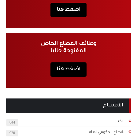
اضغط هنا
وظائف القطاع الخاص
المفتوحة حاليا
اضغط هنا
الاقسام
الاخبار
844
القطاع الحكومي العام
920