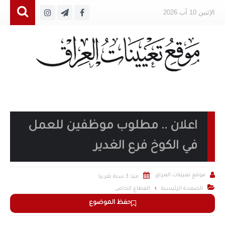
الإثنين 10 آب 2026
اعلان .. مطلوب موظفين للعمل
في الكوخ فرع الغدير


موقع تعيينات العراق
منذ 3 سنة تقريبا

الصفحة الرئيسية
القطاع الخاص
حفظ الموضوع