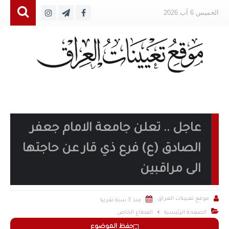
الخميس 6 آب 2026
عاجل .. تعلن جامعة الامام جعفر
الصادق (ع) فرع ذي قار عن حاجتها
الى مراقبين


موقع تعيينات العراق
منذ 3 سنة تقريبا

الصفحة الرئيسية
القطاع الخاص
حفظ الموضوع