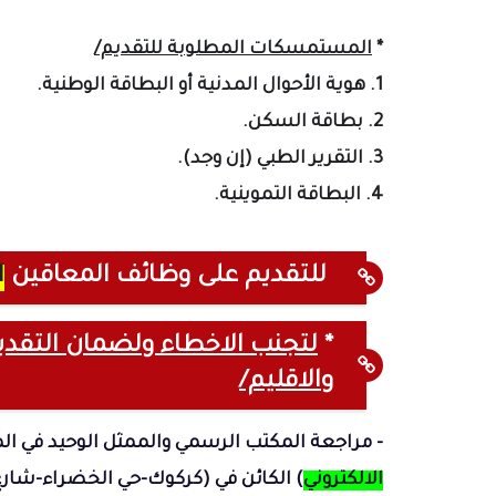
*
المستمسكات المطلوبة للتقديم/
1. هوية الأحوال المدنية أو البطاقة الوطنية.
2. بطاقة السكن.
3. التقرير الطبي (إن وجد).
4. البطاقة التموينية.
للتقديم على وظائف المعاقين
ا
*
لتجنب الاخطاء ولضمان التق
والاقليم/
- مراجعة المكتب الرسمي والممثل الوحيد في ال
الالكتروني
) الكائن في (
كركوك-حي الخضراء-شارع ا