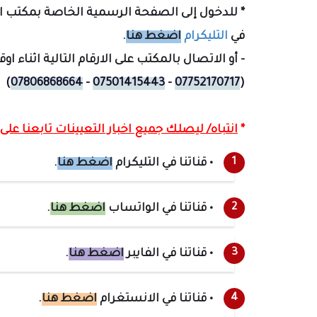
* للدخول إلى الصفحة الرسمية الخاصة بمكتب ا
في
التليكرام
اضغط هنا
.
- أو الاتصال بالمكتب على الارقام التالية اثناء ا
)
07806868664
-
07501415443
-
07752170717
(
*
انتباه/ ليصلك جميع اخبار التعيينات تابعنا على ا
• قناتنا في التليكرام
اضغط هنا
.
• قناتنا في الواتساب
اضغط هنا
.
• قناتنا في الفايبر
اضغط هنا
.
• قناتنا في الانستغرام
اضغط هنا
.