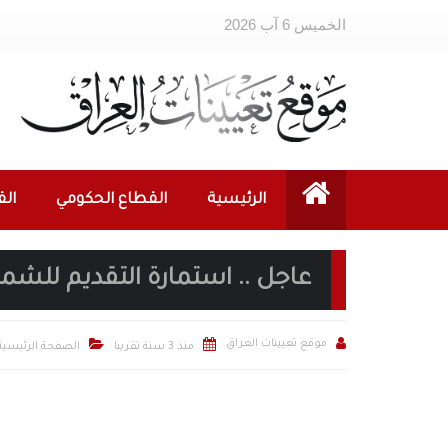
الخميس 6 آب 2026
الرئيسية
القطاع الحكومي
ال
عاجل .. استمارة التقديم للشمول 



موقع تعيينات العراق
منذ 3 سنة تقريبا
الصفحة الرئيسية