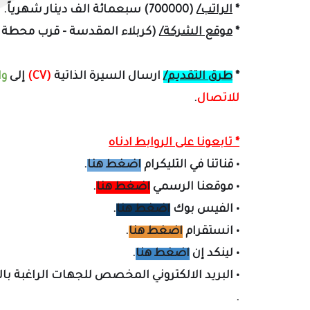
*
الراتب/
(700000) سبعمائة الف دينار شهرياً.
*
موقع الشركة/
(كربلاء المقدسة - قرب محطة م
*
طرق التقديم/
ارسال السيرة الذاتية
(CV)
إلى
و
للاتصال
.
* تابعونا على الروابط ادناه
•
قناتنا في التليكرام
اضغط هنا
.
•
موقعنا الرسمي
اضغط هنا
.
•
الفيس بوك
اضغط هنا
.
•
انستقرام
اضغط هنا
.
•
لينكد إن
اضغط هنا
.
•
البريد الالكتروني المخصص لل
جهات الراغبة با
.