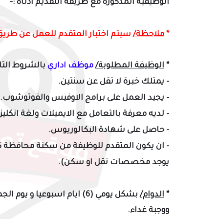
الوظيفية المذكورة مع طريقة التقديم أدناه :-
*
ملاحظة/
سيتم اختبار المتقدم للعمل عن طريق ل
*
الوظيفة المطلوبة/
موظف اداري
بالشروط التال
- يمتلك خبرة لا تقل عن سنتين.
- يجيد العمل على برامج الاوفيس والفوتوشوب.
- لديه معرفة بالتعامل مع الايميلات ولغة انكليز
- حاصل على شهادة البكالوريوس.
-
ان يكون المتقدم للوظيفة من سكنة محافظة كرب
يوجد مخصصات نقل او سكن).
*
الدوام/
ووجبة غداء.