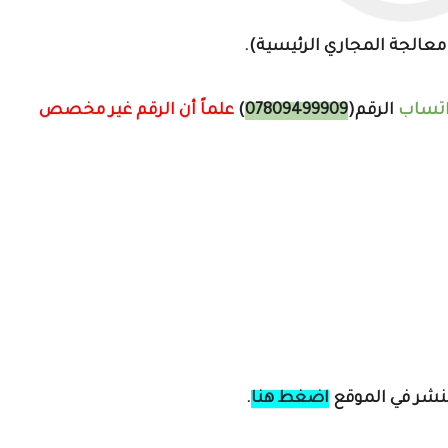
عالجة المجاري الرئيسية).
اتساب
الرقم(
07809499909
)
علماً أن الرقم غير مخصص
لنشر في الموقع
اضغط هنا
.