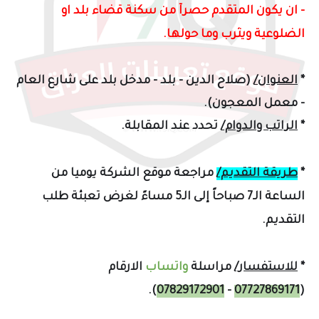
- ان يكون المتقدم حصرآ من سكنة قضاء بلد او
الضلوعية ويثرب وما حولها.
*
العنوان/
(صلاح الدين - بلد - مدخل بلد على شارع العام
- معمل المعجون).
*
الراتب والدوام/
تحدد عند المقابلة.
*
طريقة التقديم/
مراجعة موقع الشركة ي
وميا من
الساعة الـ7 صباحاً إلى الـ5 مساءً لغرض تعبئة طلب
التقديم.
*
للاستفسار/
مراسلة
واتساب
الارقام
).
07829172901
-
07727869171
(