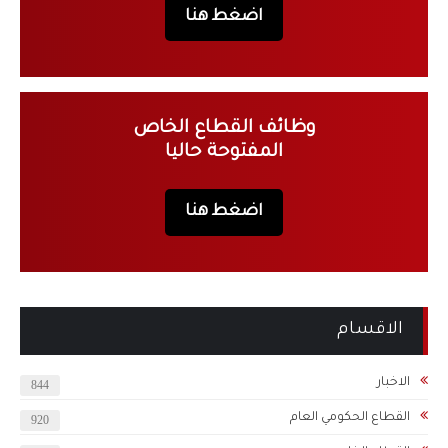
اضغط هنا
وظائف القطاع الخاص
المفتوحة حاليا
اضغط هنا
الاقسام
الاخبار
844
القطاع الحكومي العام
920