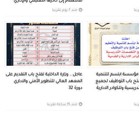
للانضمام إلى كادرها التعليمي والإداري
منذ 7 يوم تقريبا
ت مؤسسة ابتسم للتنمية
عاجل .. وزارة الداخلية تفتح باب التقديم على
تح باب التوظيف لجميع
المعهد العالي للتطوير الأمني والاداري
يسية وللكوادر الادارية
دورة 32
منذ 15 ساعة تقريبا