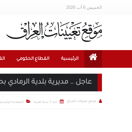
الخميس 6 آب 2026
الرئيسية
القطاع الحكومي
ال
عاجل .. مديرية بلدية الرمادي 



موقع تعيينات العراق
منذ 3 سنة تقريبا
الصفحة الرئيسية