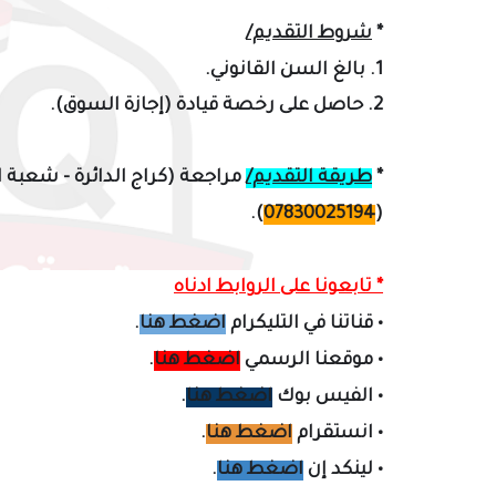
*
شروط التقديم/
1. بالغ السن القانوني.
2. حاصل على رخصة قيادة (إجازة السوق).
*
طريقة التقديم/
مراجعة (كراج الدائرة - شعبة ا
).
07830025194
(
* تابعونا على الروابط ادناه
•
قناتنا في التليكرام
اضغط هنا
.
•
موقعنا الرسمي
اضغط هنا
.
•
الفيس بوك
اضغط هنا
.
•
انستقرام
اضغط هنا
.
•
لينكد إن
اضغط هنا
.