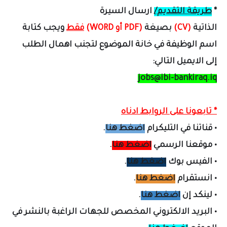
*
طريقة التقديم/
ارسال السيرة
الذاتية
(CV)
بصيغة
(PDF أو WORD)
فقط
ويجب كتابة
اسم الوظيفة في خانة الموضوع لتجنب اهمال الطلب
إلى الايميل التالي:
jobs@ibi-bankiraq.iq
* تابعونا على الروابط ادناه
•
قناتنا في التليكرام
اضغط هنا
.
•
موقعنا الرسمي
اضغط هنا
.
•
الفيس بوك
اضغط هنا
.
•
انستقرام
اضغط هنا
.
•
لينكد إن
اضغط هنا
.
•
البريد الالكتروني المخصص لل
جهات الراغبة بالنشر في