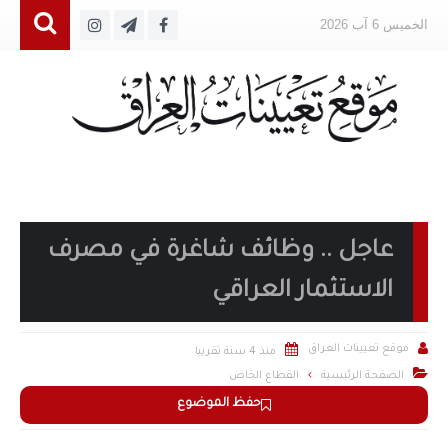
الخميس 6 آب 2026
عاجل .. وظائف شاغرة في مصرف
الاستثمار العراقي


موقع تعيينات العراق
منذ 4 سنة تقريبا

الصفحة الرئيسية
القطاع الخاص
حفظ الموضوع