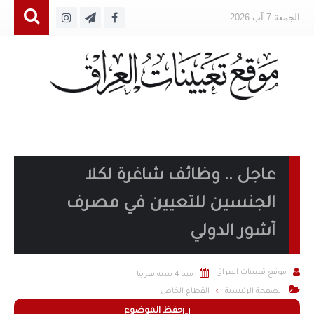
الجمعة 7 آب 2026
عاجل .. وظائف شاغرة لكلا
الجنسين للتعيين في مصرف
آشور الدولي


موقع تعيينات العراق
منذ 4 سنة تقريبا

الصفحة الرئيسية
القطاع الخاص
حفظ الموضوع