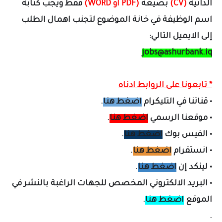
الذاتية
(CV)
بصيغة
(PDF أو
WORD
)
فقط ويجب كتابة
اسم الوظيفة في خانة الموضوع لتجنب اهمال الطلب
إلى الايميل التالي:
jobs@ashurbank.iq
* تابعونا على الروابط ادناه
•
قناتنا في التليكرام
اضغط هنا
.
•
موقعنا الرسمي
اضغط هنا
.
•
الفيس بوك
اضغط هنا
.
•
انستقرام
اضغط هنا
.
•
لينكد إن
اضغط هنا
.
•
البريد الالكتروني المخصص لل
جهات الراغبة بالنشر في
الموقع
اضغط هنا
.
.