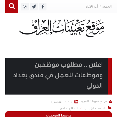
الجمعة 7 آب 2026
اعلان .. مطلوب موظفين
وموظفات للعمل في فندق بغداد
الدولي


موقع تعيينات العراق
منذ 4 سنة تقريبا

الصفحة الرئيسية
القطاع الخاص
حفظ الموضوع