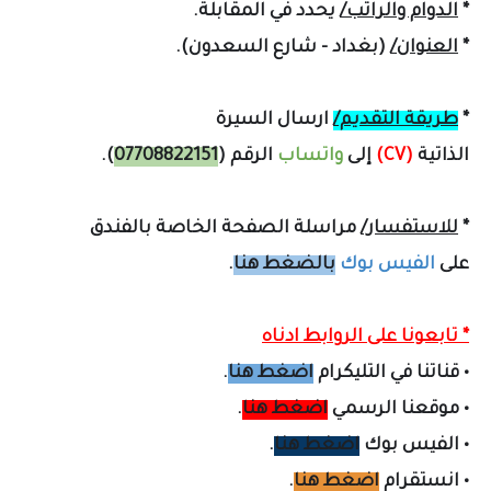
*
الدوام والراتب/
يحدد في المقابلة.
*
العنوان/
(بغداد - شارع السعدون).
*
طريقة التقديم/
ارسال السيرة
الذاتية
(CV)
إلى
واتساب
الرقم (
07708822151
).
*
للاستفسار/
مراسلة الصفحة الخاصة بالفندق
على
الفيس بوك
بالضغط هنا
.
* تابعونا على الروابط ادناه
•
قناتنا في التليكرام
اضغط هنا
.
•
موقعنا الرسمي
اضغط هنا
.
•
الفيس بوك
اضغط هنا
.
•
انستقرام
اضغط هنا
.