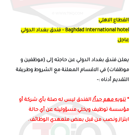
القطاع الاهلي
Baghdad international hotel - فندق بغداد الدولي
عاجل
يعلن فندق بغداد الدولي عن حاجته إلى (موظفين و
موظفات)
في الاقسام المعلنة مع الشروط وطريقة
التقديم أدناه :-
*
تنويه مهم جداً/
الفندق ليس له صلة بأي شركة أو
مؤسسة توظيف ويخلي مسؤوليته عن أي حالة
ابتزاز ونصب من قبل بعض متعهدي الوظائف
.