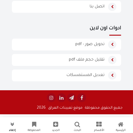
اتصل بنا
ادوات اون لاين
تحويل صور - pdf
تقليل حجم ملف pdf
تعديل المستمسكات


جميع الحقوق محفوظة
موقع تعيينات العراق
2026
الرئيسية
الأقسام
البحث
الجديد
المحفوظة
إخفاء