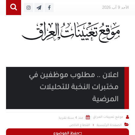
الأحد 9 آب 2026
اعلان .. مطلوب موظفين في
مختبرات النخبة للتحليلات
المرضية


موقع تعيينات العراق
منذ 4 سنة تقريبا

الصفحة الرئيسية
القطاع الخاص
حفظ الموضوع