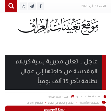
الجمعة 7 آب 2026
عاجل .. تعلن مديرية بلدية كربلاء
المقدسة عن حاجتها إلى عمال
نظافة بأجر 15 ألف يومياً


موقع تعيينات العراق
منذ 4 سنة تقريبا

الصفحة الرئيسية
القطاع الحكومي العام
القطاع الخاص
حفظ الموضوع