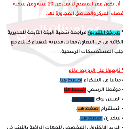
- أن يكون عمر المتقدم لا يقل عن 20 سنة ومن سكنة
قضاء المركز والمناطق المجاورة لها.
*
طريقة التقديم/
مراجعة
شعبة البيئة التابعة للمديرية
الكائنة في حي التعاون مقابل مديرية شهداء كربلاء مع
جلب
المستمسكات الرسمية
.
* تابعونا على الروابط ادناه
•
قناتنا في التليكرام
اضغط هنا
.
•
موقعنا الرسمي
اضغط هنا
.
•
الفيس بوك
اضغط هنا
.
•
انستقرام
اضغط هنا
.
•
لينكد إن
اضغط هنا
.
•
البريد الالكتروني المخصص لل
جهات الراغبة بالنشر في