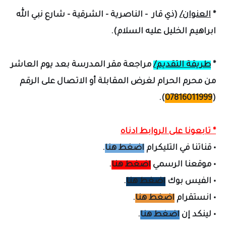
*
العنوان/
(ذي قار - الناصرية -
الشرقية - شارع نبي الله
ابراهيم الخليل عليه السلام
).
*
طريقة التقديم/
مراجعة مقر المدرسة بعد يوم العاشر
من محرم الحرام لغرض المقابلة أو الاتصال
على الرقم
(‏‪
07816011999
‬‏).
* تابعونا على الروابط ادناه
•
قناتنا في التليكرام
اضغط هنا
.
•
موقعنا الرسمي
اضغط هنا
.
•
الفيس بوك
اضغط هنا
.
•
انستقرام
اضغط هنا
.
•
لينكد إن
اضغط هنا
.