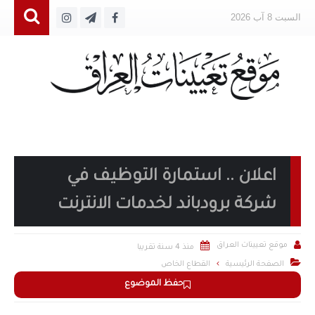
السبت 8 آب 2026
اعلان .. استمارة التوظيف في
شركة برودباند لخدمات الانترنت


موقع تعيينات العراق
منذ 4 سنة تقريبا

الصفحة الرئيسية
القطاع الخاص
حفظ الموضوع