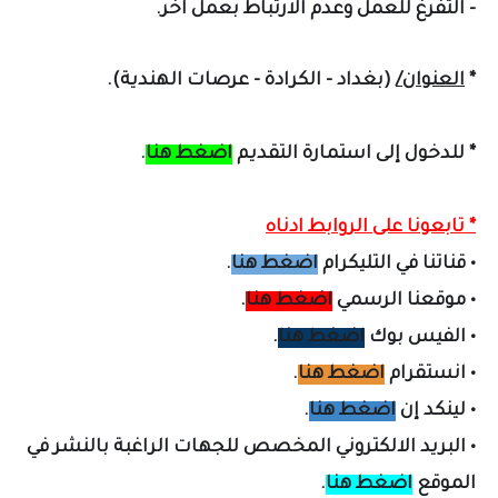
- التفرغ للعمل وعدم الارتباط بعمل اخر.
*
العنوان/
(بغداد - الكرادة - عرصات الهندية).
* للدخول إلى استمارة التقديم
اضغط هنا
.
* تابعونا على الروابط ادناه
•
قناتنا في التليكرام
اضغط هنا
.
•
موقعنا الرسمي
اضغط هنا
.
•
الفيس بوك
اضغط هنا
.
•
انستقرام
اضغط هنا
.
•
لينكد إن
اضغط هنا
.
•
البريد الالكتروني المخصص لل
جهات الراغبة بالنشر في
الموقع
اضغط هنا
.