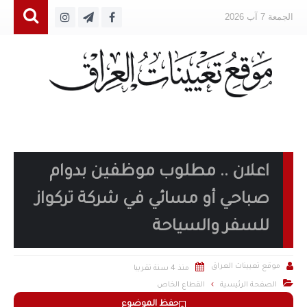
الجمعة 7 آب 2026
اعلان .. مطلوب موظفين بدوام
صباحي أو مسائي في شركة تركواز
للسفر والسياحة


موقع تعيينات العراق
منذ 4 سنة تقريبا

الصفحة الرئيسية
القطاع الخاص
حفظ الموضوع