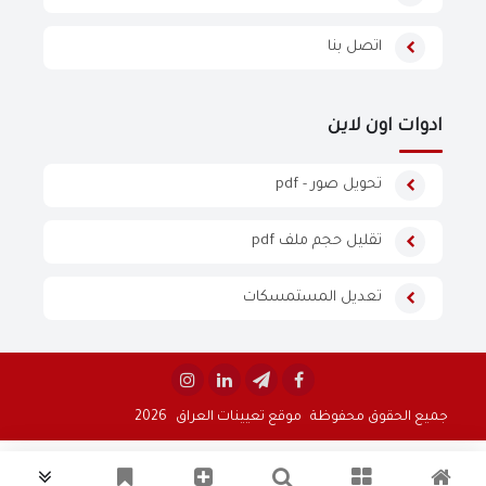
اتصل بنا
ادوات اون لاين
تحويل صور - pdf
تقليل حجم ملف pdf
تعديل المستمسكات


جميع الحقوق محفوظة
موقع تعيينات العراق
2026