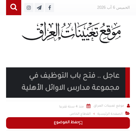
الخميس 6 آب 2026
عاجل .. فتح باب التوظيف في
مجموعة مدارس الاوائل الأهلية


موقع تعيينات العراق
منذ 4 سنة تقريبا

الصفحة الرئيسية
القطاع الخاص
حفظ الموضوع