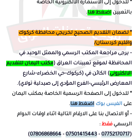
*
للدخول إلى الاستمارة الالكترونية
الخاصة
بالتعيين
اضغط هنا
.
* لضمان التقديم الصحيح لخريجي محافظة كركوك
واقليم كردستان/
- يرجى مراجعة المكتب الرسمي والممثل الوحيد في
المحافظة لموقع تعيينات العراق (
مكتب اليمان للتقديم
الالكتروني
) الكائن في (
كركوك-حي الخضراء-شارع
المعارض الرئيسي-الفرع المؤدي إلى صيدلية تولاي
).
* للدخول إلى الصفحة الرسمية الخاصة بمكتب اليمان
على
الفيس بوك
اضغط هنا
.
- أو الاتصال بنا على الارقام التالية اثناء اوقات الدوام
الرسمي
فقط
:
)
07806868664
-
07501415443
-
07752170717
(