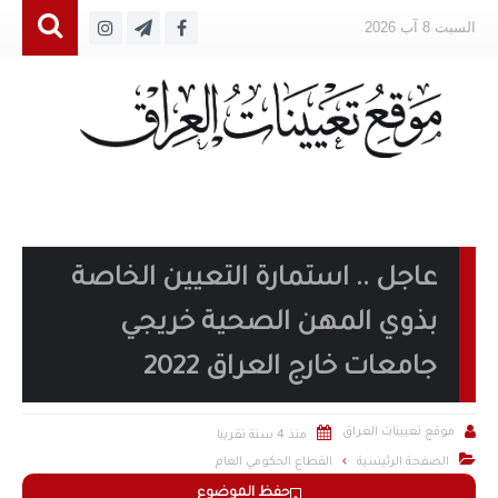
السبت 8 آب 2026
عاجل .. استمارة التعيين الخاصة
بذوي المهن الصحية خريجي
جامعات خارج العراق 2022


موقع تعيينات العراق
منذ 4 سنة تقريبا

الصفحة الرئيسية
القطاع الحكومي العام
حفظ الموضوع