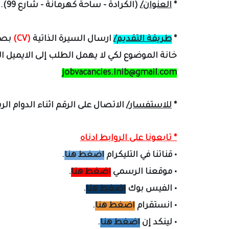
*
العنوان/
(
الكرادة - ساحة كهرمانة - شارع 99)
.
*
طريقة التقديم/
ارسال السيرة الذاتية
(CV)
بصي
خانة الموضوع لكي لا يهمل الطلب إلى الايميل الت
jobvacancies.inib@gmail.com
*
للاستفسار/
الاتصال على الرقم اثناء الدوام ا
* تابعونا على الروابط ادناه
•
قناتنا في التليكرام
اضغط هنا
.
•
موقعنا الرسمي
اضغط هنا
.
•
الفيس بوك
اضغط هنا
.
•
انستقرام
اضغط هنا
.
•
لينكد إن
اضغط هنا
.