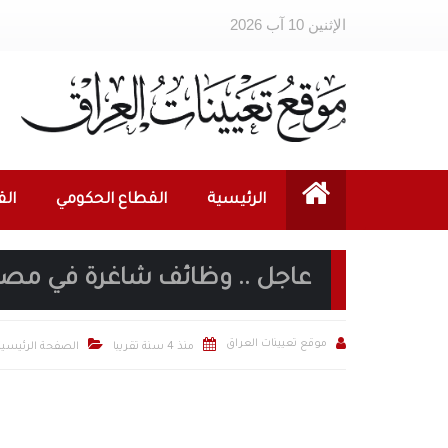
الإثنين 10 آب 2026
الرئيسية
القطاع الحكومي
ال
عاجل .. وظائف شاغرة في مصرف



موقع تعيينات العراق
منذ 4 سنة تقريبا
الصفحة الرئيسية