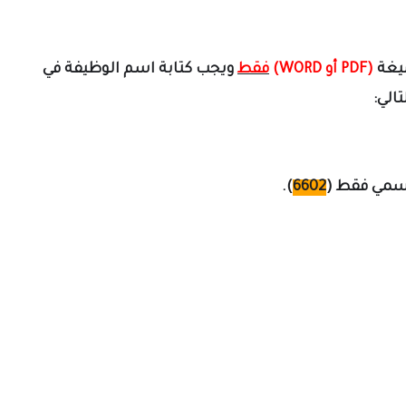
غة
(
PDF أو WORD)
فقط
ويجب كتابة اسم الوظيفة في
الي:
لرسمي فقط
(
6602
).