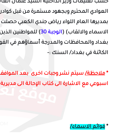
حسب تعليمات وزير الداخلية السيد عثمان الغانم
العوادي المحترم وبجهود مستمرة من قبل كوادر مد
بمديرها العام اللواء رياض جندي الكعبي حصلت م
الاسماء والالقاب) (
الوجبة 30
) للمواطنين الذي
بغداد والمحافظات والمدرجة أسماؤهم في القوائ
الكائنة في بغداد/ السنك
:-
*
ملاحظة/
سيتم نشر وجبات اخرى بعد الموافقة
اسبوعي
مع الاشارة الى كتاب الإحالة الى مديرية 
*
قوائم الاسماء/