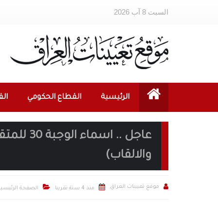
السبت 8 آب 2026
الرئيسية
القطاع الحكومي
ال
عاجل .. ا
والالقاب)



موقع تعيينات العراق
منذ 4 سنة تقريبا
الصفحة الرئيسية