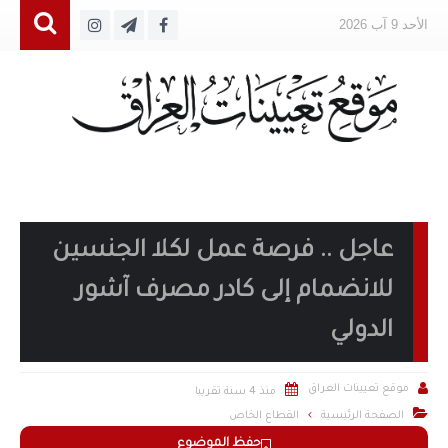
الأحد 9 آب 2026
عاجل .. فرصة عمل لكلا الجنسين
للانضمام إلى كادر مصرف آشور
الدولي


موقع تعيينات العراق
منذ 4 سنة تقريبا

الصفحة الرئيسية
القطاع الخاص
حفظ الموضوع