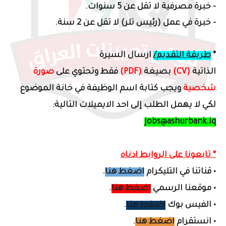
- خبرة مصرفية لا تقل عن 5 سنوات.
- خبرة في عمل (رئيس تلر) لا تقل عن 2 سنة.
*
طريقة التقديم/
ارسال السيرة
الذاتية
(CV)
بصيغة
(PDF)
فقط وتحتوي على
صورة
شخصية
ويجب كتابة اسم الوظيفة في خانة الموضوع
لكي لا يهمل الطلب إلى احد الايميلات التالية:
jobs@ashurbank.iq
* تابعونا على الروابط ادناه
•
قناتنا في التليكرام
اضغط هنا
.
•
موقعنا الرسمي
اضغط هنا
.
•
الفيس بوك
اضغط هنا
.
•
انستقرام
اضغط هنا
.