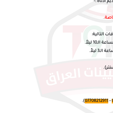
ديم
أدناه
:-
اصة.
وقات
التالية:
نتر
).
).
07708212911
-