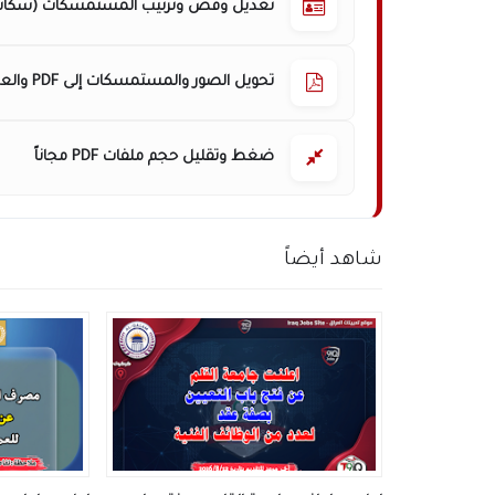
تعديل وقص وترتيب المستمسكات (سكانر
تحويل الصور والمستمسكات إلى PDF والعكس
ضغط وتقليل حجم ملفات PDF مجاناً
شاهد أيضاً