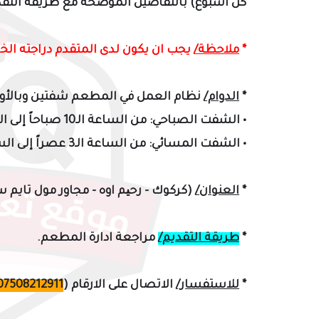
كل اسبوع)
بالتفاصيل
الموضحة مع طريقة التق
*
ملاحظة/
ي
جب ان يكون لدى المتقدم دراجته الخ
*
الدوام/
نظام العمل في المطعم شفتين
وبالأ
•
الشفت الصباحي: من الساعة الـ10 صباحاً إلى الساعة الـ10 ليلاً.
• الشفت المسائي:
من الساعة الـ3 عصراً إلى الساعة الـ3 ليلاً.
*
العنوان/
(
كركوك -
رحیم اوه - مجاور مول تايم س
*
طريقة التقديم/
مراجعة ادارة المطعم.
*
للاستفسار/
الاتصال على الارقام (
07508212911