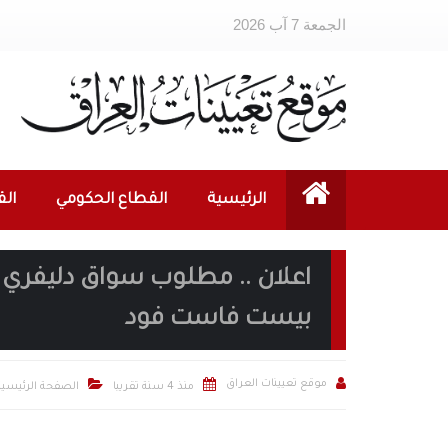
الجمعة 7 آب 2026
الرئيسية
القطاع الحكومي
ال
بيست فاست فود



موقع تعيينات العراق
منذ 4 سنة تقريبا
الصفحة الرئيسية