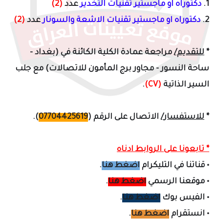
1.
دكتوراه او ماجستير تقنيات التخدير
عدد
(2)
2.
دكتوراه او ماجستير تقنيات الاشعة والسونار
عدد
(2)
*
للتقديم/
مراجعة عمادة الكلية الكائنة في (بغداد -
ساحة النسور - مجاور برج المأمون للاتصالات) مع جلب
السير الذاتية
(CV)
.
*
للاستفسار/
الاتصال على الرقم (
07704425619
).
* تابعونا على الروابط ادناه
•
قناتنا في التليكرام
اضغط هنا
.
•
موقعنا الرسمي
اضغط هنا
.
•
الفيس بوك
اضغط هنا
.
•
انستقرام
اضغط هنا
.