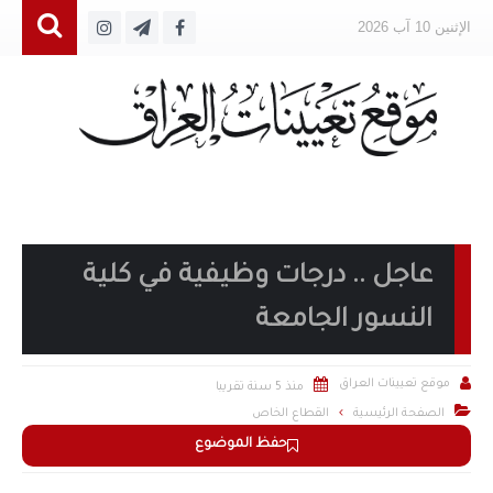
الإثنين 10 آب 2026
عاجل .. درجات وظيفية في كلية
النسور الجامعة


موقع تعيينات العراق
منذ 5 سنة تقريبا

الصفحة الرئيسية
القطاع الخاص
حفظ الموضوع