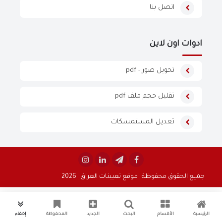
اتصل بنا
ادوات اون لاين
تحويل صور - pdf
تقليل حجم ملف pdf
تعديل المستمسكات


جميع الحقوق محفوظة
موقع تعيينات العراق
2026
الرئيسية
الأقسام
البحث
الجديد
المحفوظة
إخفاء