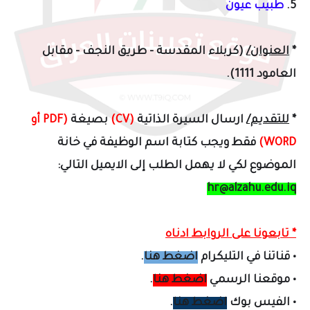
5.
طبيب عيون
*
العنوان/
(كربلاء المقدسة - طريق النجف - مقابل
العامود 1111).
*
للتقديم/
ارسال السيرة الذاتية
(CV)
بصيغة
(PDF أو
WORD)
فقط ويجب كتابة اسم الوظيفة في خانة
الموضوع لكي لا يهمل الطلب إلى الايميل التالي:
hr@alzahu.edu.iq
* تابعونا على الروابط ادناه
•
قناتنا في التليكرام
اضغط هنا
.
•
موقعنا الرسمي
اضغط هنا
.
•
الفيس بوك
اضغط هنا
.