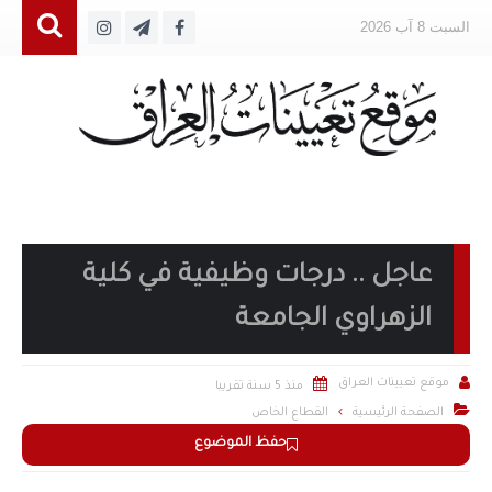
السبت 8 آب 2026
عاجل .. درجات وظيفية في كلية
الزهراوي الجامعة


موقع تعيينات العراق
منذ 5 سنة تقريبا

الصفحة الرئيسية
القطاع الخاص
حفظ الموضوع