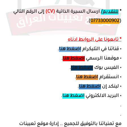
*
للتقديم/
ارسال السيرة الذاتية
(CV)
إلى الرقم التالي
).
07733000902
(
* تابعونا على الروابط ادناه
•
قناتنا في التليكرام
اضغط هنا
.
•
موقعنا الرسمي
اضغط هنا
.
•
الفيس بوك
اضغط هنا
.
•
انستقرام
اضغط هنا
.
•
لينكد إن
اضغط هنا
.
•
البريد الالكتروني
اضغط هنا
.
.
.
مع تمنياتنا بالتوفيق للجميع .. إدارة موقع تعيينات