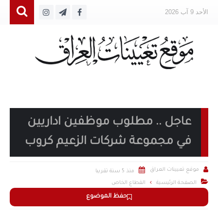
الأحد 9 آب 2026
عاجل .. مطلوب موظفين اداريين
في مجموعة شركات الزعيم كروب


موقع تعيينات العراق
منذ 5 سنة تقريبا

الصفحة الرئيسية
القطاع الخاص
حفظ الموضوع