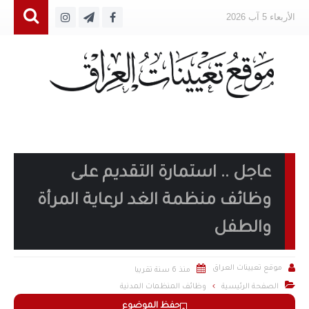
الأربعاء 5 آب 2026
عاجل .. استمارة التقديم على
وظائف منظمة الغد لرعاية المرأة
والطفل


موقع تعيينات العراق
منذ 6 سنة تقريبا

الصفحة الرئيسية
وظائف المنظمات المدنية
حفظ الموضوع