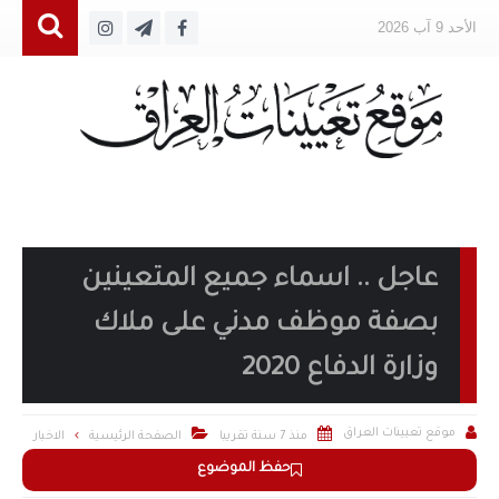
الأحد 9 آب 2026
عاجل .. اسماء جميع المتعينين
بصفة موظف مدني على ملاك
وزارة الدفاع 2020



موقع تعيينات العراق
منذ 7 سنة تقريبا
الصفحة الرئيسية
الاخبار
حفظ الموضوع