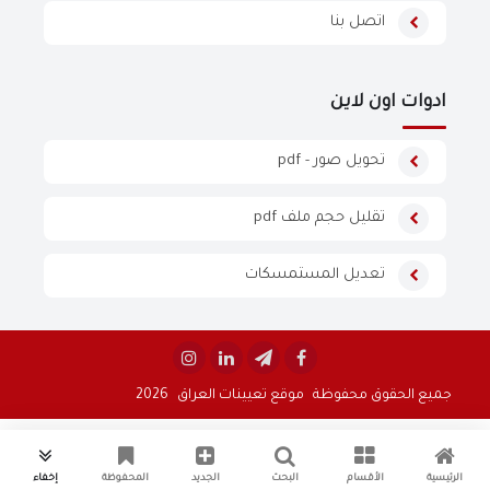
اتصل بنا
ادوات اون لاين
تحويل صور - pdf
تقليل حجم ملف pdf
تعديل المستمسكات


جميع الحقوق محفوظة
موقع تعيينات العراق
2026
الرئيسية
الأقسام
البحث
الجديد
المحفوظة
إخفاء