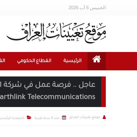
الخميس 6 آب 2026
الرئيسية
القطاع الحكومي
ال
عاجل .. فرصة عمل في شركة اير
arthlink Telecommunications



موقع تعيينات العراق
منذ 8 سنة تقريبا
الصفحة الرئيسية