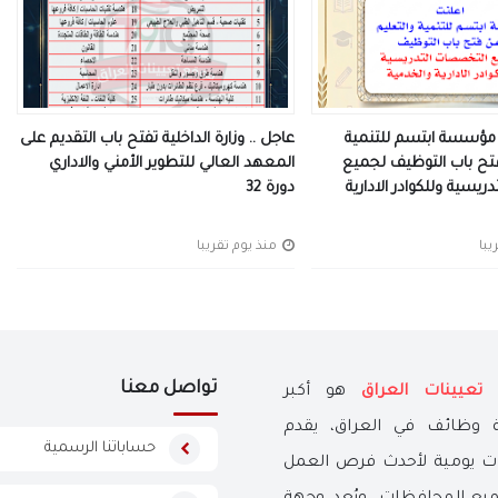
ت مؤسسة ابتسم للتنمية
عاجل .. وزارة الداخلية تفتح باب التقديم على
تح باب التوظيف لجميع
المعهد العالي للتطوير الأمني والاداري
يسية وللكوادر الادارية
دورة 32
منذ يوم تقريبا
تواصل معنا
ع
تعيينات العراق
هو أكبر
وظائف في العراق، يقدم
حساباتنا الرسمية
ات يومية لأحدث فرص العمل