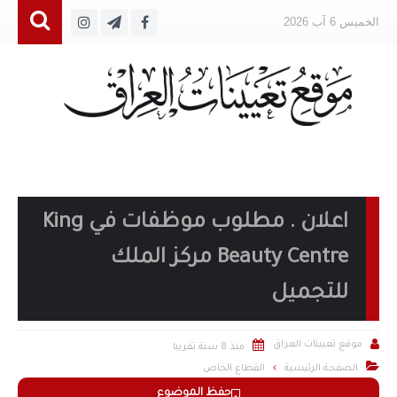
الخميس 6 آب 2026
اعلان . مطلوب موظفات في King
Beauty Centre مركز الملك
للتجميل


موقع تعيينات العراق
منذ 8 سنة تقريبا

الصفحة الرئيسية
القطاع الخاص
حفظ الموضوع