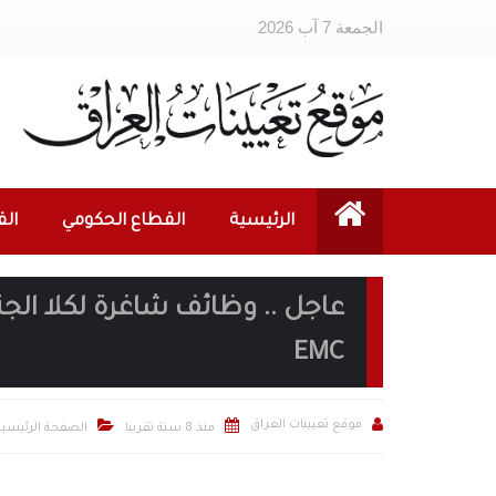
الجمعة 7 آب 2026
الرئيسية
القطاع الحكومي
ال
عاجل .. وظائف شاغرة لكلا ال
EMC



موقع تعيينات العراق
منذ 8 سنة تقريبا
الصفحة الرئيسية