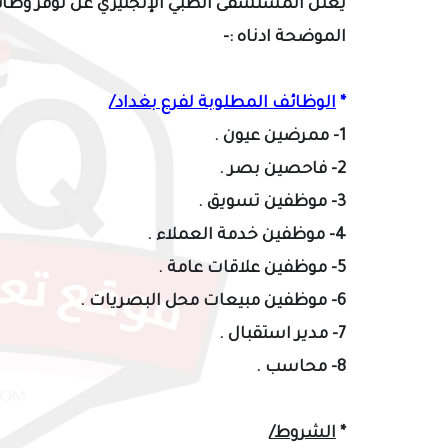
يعلن المستشفى الطبي الإنجليزي عن توفر وظائ
الموضحة ادناه :-
*
الوظائف المطلوبة لفرع بغداد/
1- ممرضين عيون .
2- فاحصين بصر .
3- موظفين تسويق .
4- موظفين خدمة العملاء .
5- موظفين علاقات عامة .
6- موظفين مبيعات محل البصريات .
7- مدير استقبال .
8- محاسب .
*
الشروط/