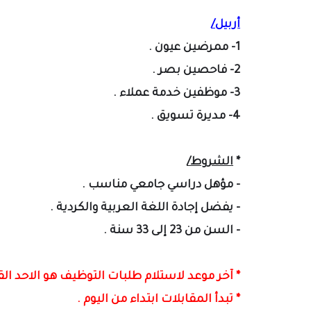
أربيل
/
1- ممرضين عيون .
2- فاحصين بصر .
3- موظفين خدمة عملاء .
4- مديرة تسويق .
*
الشروط/
- مؤهل دراسي جامعي مناسب .
- يفضل إجادة اللغة العربية والكردية .
- السن من 23
إلى
33 سنة .
* آخر موعد لاستلام طلبات التوظيف هو الاحد القادم يوم 18
* تبدأ المقابلات ابتداء من اليوم .