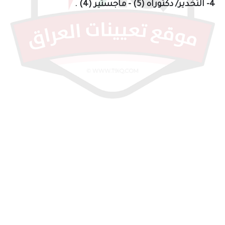
4- التخدير/ دكتوراه (5) - ماجستير (4) .