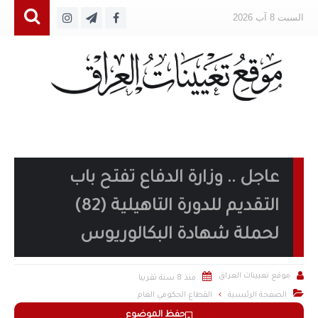
السبت 8 آب 2026
عاجل .. وزارة الدفاع تفتح باب
التقديم للدورة التاهيلية (82)
لحملة شهادة البكالوريوس


موقع تعيينات العراق
منذ 8 سنة تقريبا

الصفحة الرئيسية
القطاع الحكومي العام
حفظ الموضوع