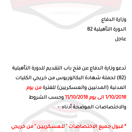
وزارة الدفاع
الدورة التأهيلية 82
عاجل
تدعو وزارة الدفاع عن فتح باب التقديم للدورة التأهيلية
(82) لحملة شهادة البكالوريوس من خريجي الكليات
المدنية (المدنيين والعسكريين) للفترة
من يوم
1/10/2018 الى يوم 11/10/2018
وحسب الشروط
والاختصاصات الموضحة أدناه :-
*
قـبول جـميع الاختصاصات " للـعسـكريـيـن " من خريجي