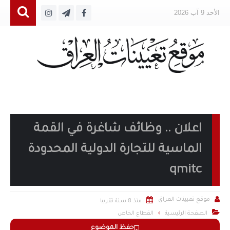
الأحد 9 آب 2026
اعلان .. وظائف شاغرة في القمة
الماسية للتجارة الدولية المحدودة
qmitc


موقع تعيينات العراق
منذ 8 سنة تقريبا

الصفحة الرئيسية
القطاع الخاص
حفظ الموضوع