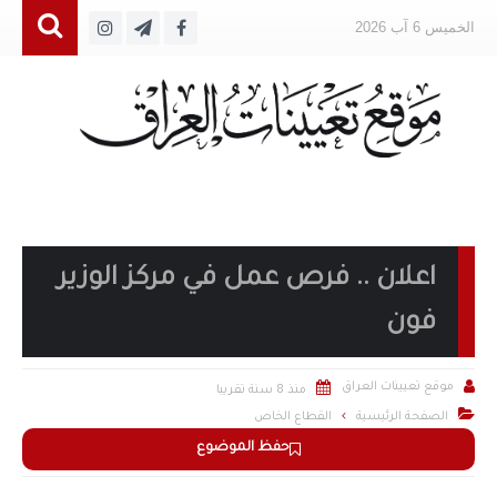
الخميس 6 آب 2026
اعلان .. فرص عمل في مركز الوزير
فون


موقع تعيينات العراق
منذ 8 سنة تقريبا

الصفحة الرئيسية
القطاع الخاص
حفظ الموضوع