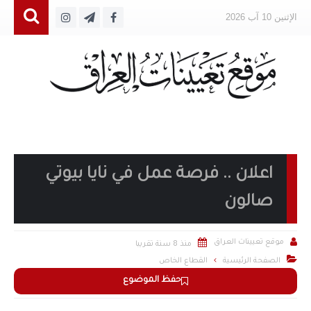
الإثنين 10 آب 2026
اعلان .. فرصة عمل في نايا بيوتي
صالون


موقع تعيينات العراق
منذ 8 سنة تقريبا

الصفحة الرئيسية
القطاع الخاص
حفظ الموضوع