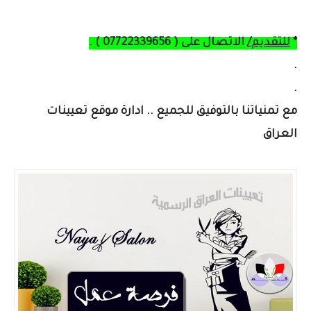
*
للتقديم/
الاتصال على ( 07722339656 ) .
.
.
مع تمنياتنا بالتوفيق للجميع .. ادارة موقع تعيينات
العراق